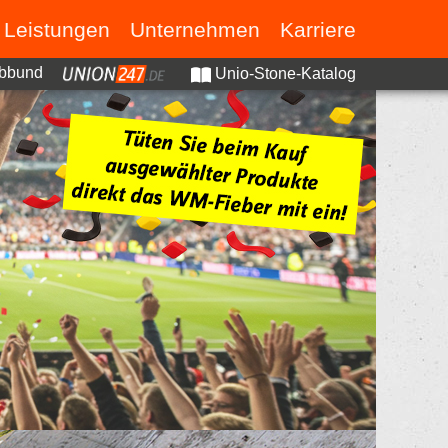
Leistungen
Unternehmen
Karriere
bbund
Unio-Stone-Katalog
ng und Dienstleistungen
Die Hornbach Baustoff Union GmbH
Stellenangebote
k und Fuhrpark
Aktuell
Arbeiten bei der Hornbach Baustoff Union
sbau
leistungen vor Ort
Ausbildung
Jubiläum: 10 Jahre Neueröffnung im Union Bauzentrum Annweiler
Duales Studium
Hausmesse: Hausmesse Kaiserslautern-Einsiedlerhof im April 2026
Verbund: Neue Niederlassung in Sankt Wendel
Aktuell
nbeläge
Event: BauSalon Pirmasens 2026
Ausbildung: Ausbildungsbeginn 2025
nen
Ausbildung: Ausbildungsbeginn 2024
Neueröffnung: Mehr Platz für Baustoffe – Erweiterung Union Bauzentrum Kapellen-Drusweiler
Ausbildungsbeginn: Ausbildungsbeginn 2
Hausmesse: Hausmesse Kaiserslautern-Einsiedlerhof im September 2025