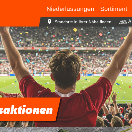
Niederlassungen
Sortiment
A
Standorte in Ihrer
Nähe finden
Baustoffe
Beratu
Ausbau und Fassade
Logisti
Garten- und Landschaft
Spezial
Unio Stone Katalog
Fliesen und Sanitär
Bauelemente und Bode
Werkzeuge und Maschi
Brennstoffe